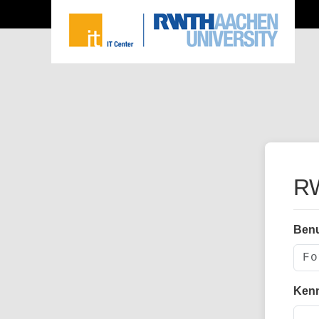
RW
Ben
Ken