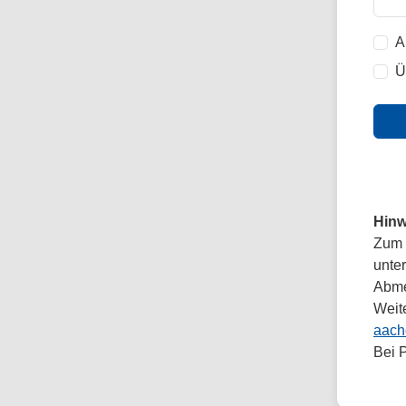
A
Ü
Hinw
Zum 
unte
Abmel
Weit
aach
Bei 