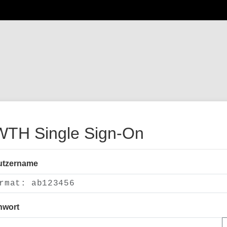
TH Single Sign-On
utzername
nwort