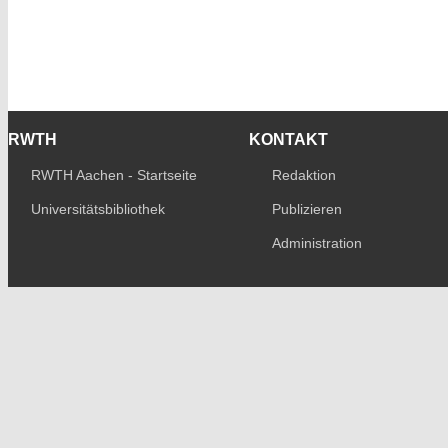
RWTH
KONTAKT
RWTH Aachen - Startseite
Redaktion
Universitätsbibliothek
Publizieren
Administration