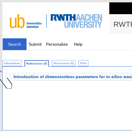
RWTH
Search
Submit
Personalize
Help
Information
Discussion (0)
Files
References (0)
Introduction of dimensionless parameters for in-silico w