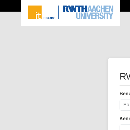
RW
Ben
Ken