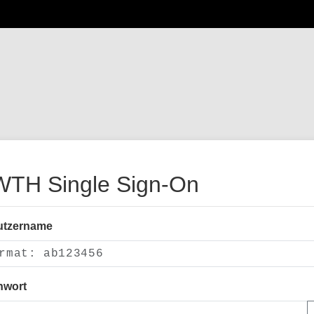
TH Single Sign-On
utzername
nwort