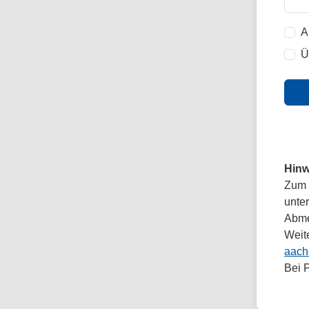
A
Ü
Hinw
Zum 
unte
Abmel
Weit
aach
Bei 