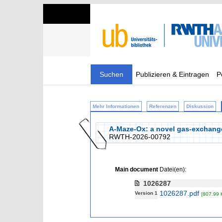
Suchen
Publizieren & Eintragen
P
Mehr Informationen
Referenzen
Diskussion
A-Maze-Ox: a novel gas-exchange
RWTH-2026-00792
Main document
Datei(en):
1026287
1026287.pdf
Version 1
[807.99 