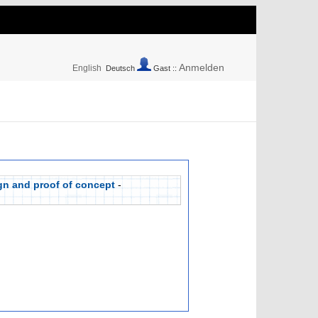
Anmelden
English
Deutsch
Gast ::
gn and proof of concept
-