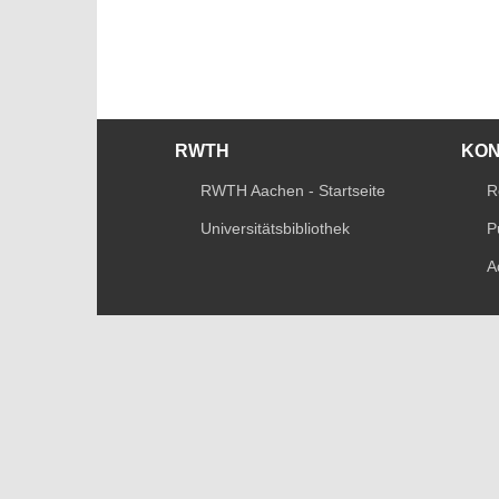
RWTH
KO
RWTH Aachen - Startseite
R
Universitätsbibliothek
P
A