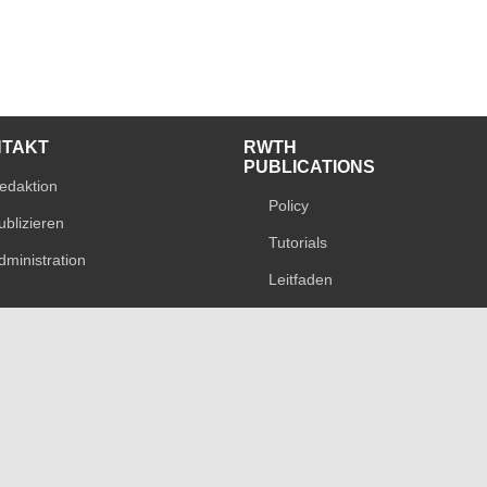
NTAKT
RWTH
PUBLICATIONS
edaktion
Policy
ublizieren
Tutorials
dministration
Leitfaden