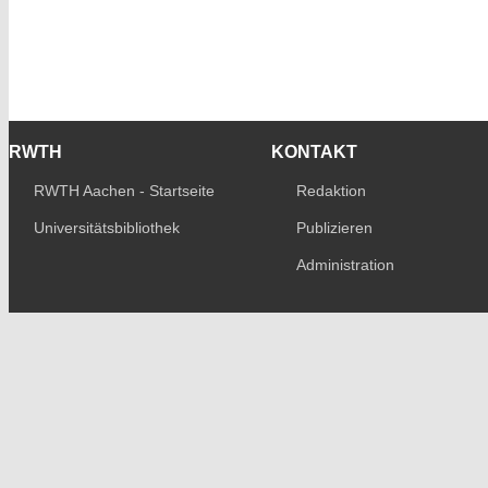
RWTH
KONTAKT
RWTH Aachen - Startseite
Redaktion
Universitätsbibliothek
Publizieren
Administration