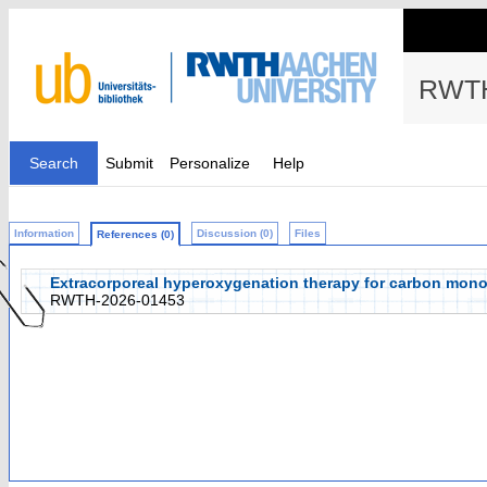
RWTH
Search
Submit
Personalize
Help
Information
Discussion (0)
Files
References (0)
Extracorporeal hyperoxygenation therapy for carbon monoxid
RWTH-2026-01453