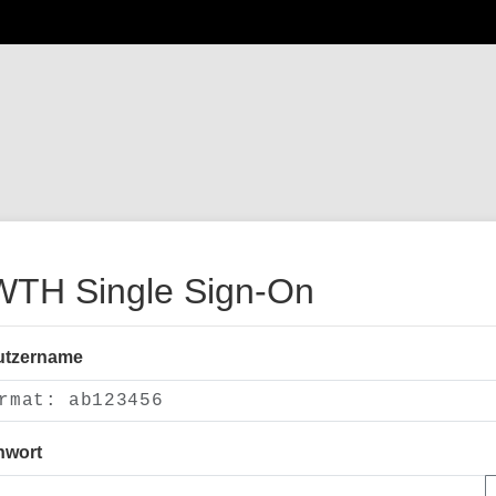
TH Single Sign-On
utzername
nwort