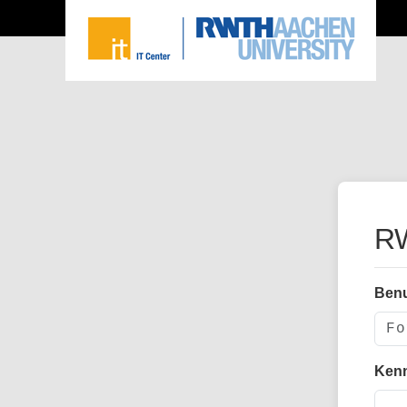
RW
Ben
Ken