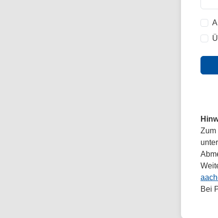
A
Ü
Hinw
Zum 
unte
Abmel
Weit
aach
Bei 