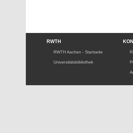
RWTH
KO
RWTH Aachen - Startseite
R
Universitätsbibliothek
P
A