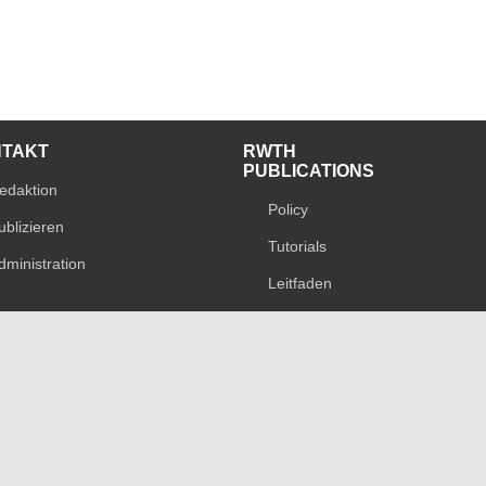
NTAKT
RWTH
PUBLICATIONS
edaktion
Policy
ublizieren
Tutorials
dministration
Leitfaden