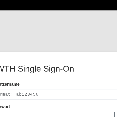
TH Single Sign-On
utzername
nwort