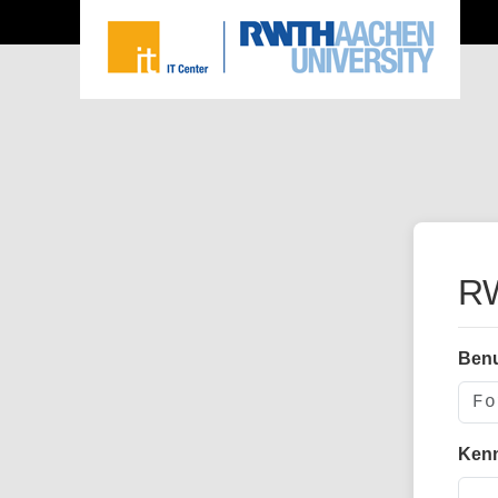
RW
Ben
Ken