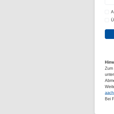
A
Ü
Hinw
Zum 
unte
Abmel
Weit
aach
Bei 