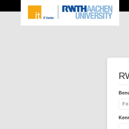
RW
Ben
Ken