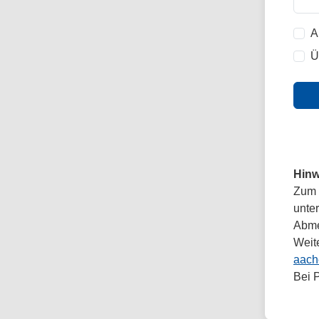
A
Ü
Hinw
Zum 
unte
Abmel
Weit
aach
Bei 