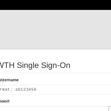
TH Single Sign-On
utzername
nwort