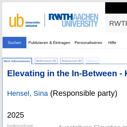
RWTH
Suchen
Publizieren & Eintragen
Personalisieren
Hilfe
Referenzen (0)
Diskussion (0)
Dateien
Mehr Informationen
Elevating in the In-Between - 
(Responsible party)
Hensel, Sina
2025
Konferenz/Event: