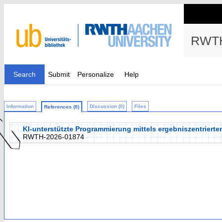
RWTH
Search
Submit
Personalize
Help
Information
Discussion (0)
Files
References (0)
KI-unterstützte Programmierung mittels ergebniszentrierte
RWTH-2026-01874