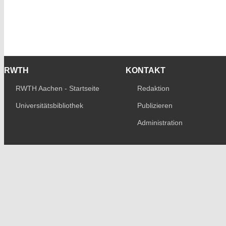
RWTH
KONTAKT
RWTH Aachen - Startseite
Redaktion
Universitätsbibliothek
Publizieren
Administration