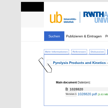
Suchen
Publizieren & Eintragen
P
Mehr Informationen
Referenzen
Diskussion
Pyrolysis Products and Kinetics
-
Main document
Datei(en):
1028820
1028820.pdf
Version 1
[3.63 MB