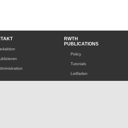
NTAKT
RWTH
PUBLICATIONS
edaktion
Policy
ublizieren
Tutorials
dministration
Leitfaden