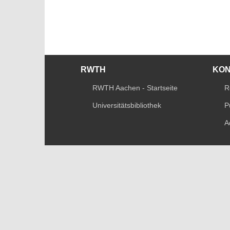
RWTH
KO
RWTH Aachen - Startseite
R
Universitätsbibliothek
P
A