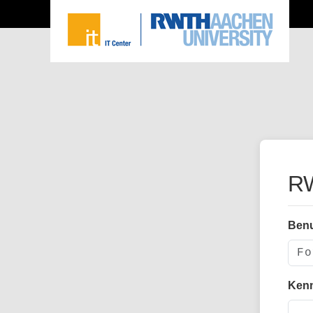
RW
Ben
Ken