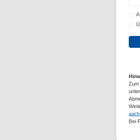
A
Ü
Hinw
Zum 
unte
Abmel
Weit
aach
Bei 