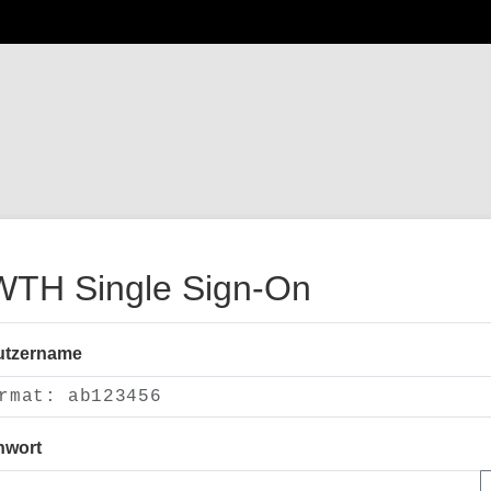
TH Single Sign-On
utzername
nwort