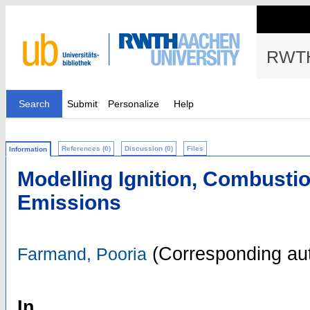
RWTH
Search
Submit
Personalize
Help
References (0)
Discussion (0)
Files
Information
Modelling Ignition, Combustio
Emissions
(Corresponding au
Farmand, Pooria
In