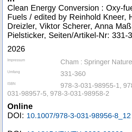
Clean Energy Conversion : Oxy-fue
Fuels / edited by Reinhold Kneer, 
Dreizler, Viktor Scherer, Anna Ma
Pielsticker, Seiten/Artikel-Nr: 331-
2026
Impressum
Cham : Springer Nature
Umfang
331-360
ISBN
978-3-031-98955-1, 97
031-98957-5, 978-3-031-98958-2
Online
DOI:
10.1007/978-3-031-98956-8_12