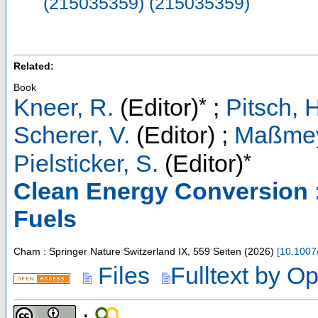
(215035359) (215035359)
Related:
Book
*
Kneer, R.
(Editor)
;
Pitsch, 
Scherer, V.
(Editor)
;
Maßmeye
*
Pielsticker, S.
(Editor)
Clean Energy Conversion :
Fuels
Cham : Springer Nature Switzerland
IX, 559 Seiten
(
2026
)
[
10.1007
Files
Fulltext by O