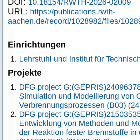
DOI:
10.18154/RWTH-2026-02009
URL:
https://publications.rwth-
aachen.de/record/1028982/files/1028
Einrichtungen
Lehrstuhl und Institut für Techni
Projekte
DFG project G:(GEPRIS)240963782
Simulation und Modellierung von 
Verbrennungsprozessen (B03) (2
DFG project G:(GEPRIS)21503535
Entwicklung von Methoden und Mo
der Reaktion fester Brennstoffe i