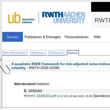
RWTH
Suchen
Publizieren & Eintragen
Personalisieren
Hilfe
Mehr Informationen
Referenzen
Diskussion
Dateien
A quadratic BSDE framework for risk-adjusted noise-induce
volatility
- RWTH-2026-02096
Main document
Datei(en):
1029163
1029163.pdf
OpenAcce
Version 1
[4.69 MB]
23 Feb 2026, 15:38