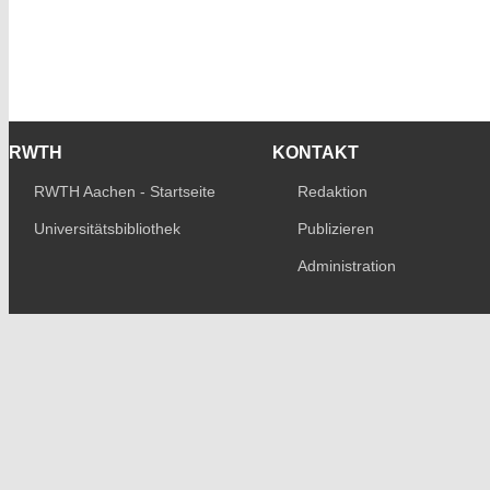
RWTH
KONTAKT
RWTH Aachen - Startseite
Redaktion
Universitätsbibliothek
Publizieren
Administration