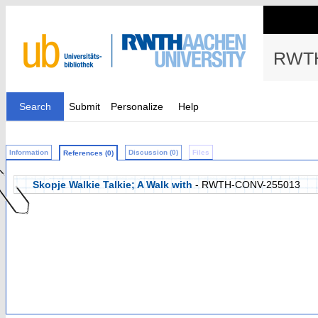
RWTH
Search
Submit
Personalize
Help
Information
Discussion (0)
Files
References (0)
Skopje Walkie Talkie; A Walk with
- RWTH-CONV-255013