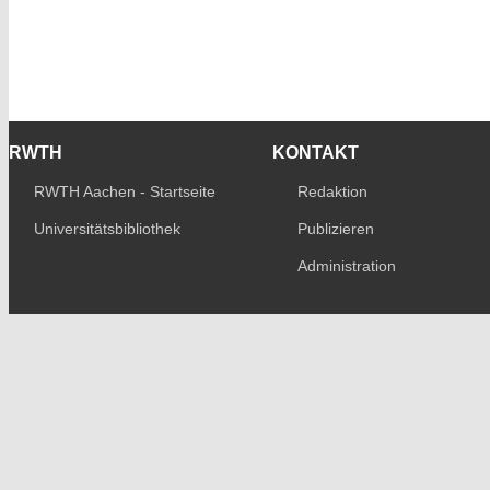
RWTH
KONTAKT
RWTH Aachen - Startseite
Redaktion
Universitätsbibliothek
Publizieren
Administration