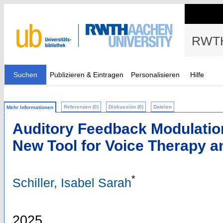
RWTH
Suchen
Publizieren & Eintragen
Personalisieren
Hilfe
Referenzen (0)
Diskussion (0)
Dateien
Mehr Informationen
Auditory Feedback Modulatio
New Tool for Voice Therapy a
*
Schiller, Isabel Sarah
2025