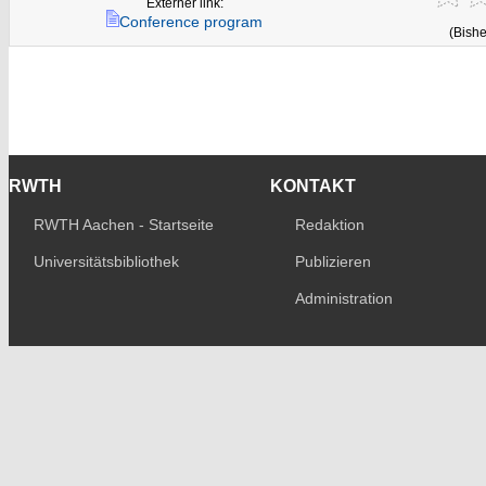
Externer link:
Conference program
(Bishe
RWTH
KONTAKT
RWTH Aachen - Startseite
Redaktion
Universitätsbibliothek
Publizieren
Administration