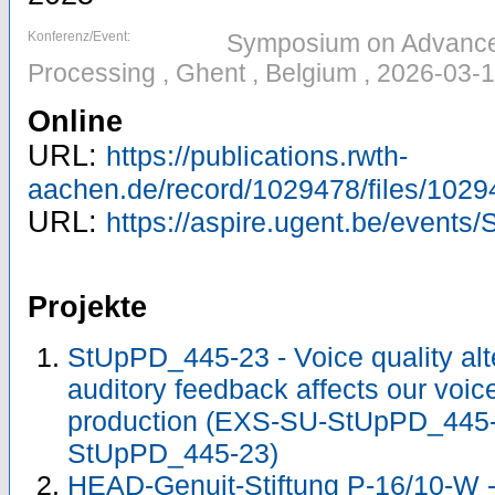
Konferenz/Event:
Symposium on Advances
Processing , Ghent , Belgium , 2026-03-
Online
URL:
https://publications.rwth-
aachen.de/record/1029478/files/1029
URL:
https://aspire.ugent.be/event
Projekte
StUpPD_445-23 - Voice quality alt
auditory feedback affects our voic
production (EXS-SU-StUpPD_445
StUpPD_445-23)
HEAD-Genuit-Stiftung P-16/10-W - 