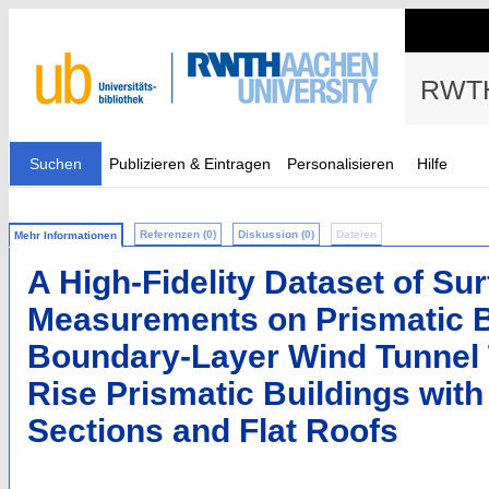
RWTH
Suchen
Publizieren & Eintragen
Personalisieren
Hilfe
Referenzen (0)
Diskussion (0)
Dateien
Mehr Informationen
A High-Fidelity Dataset of Su
Measurements on Prismatic B
Boundary-Layer Wind Tunnel Te
Rise Prismatic Buildings wit
Sections and Flat Roofs