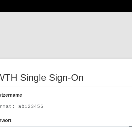
TH Single Sign-On
utzername
nwort