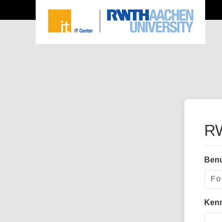
RW
Ben
Ken