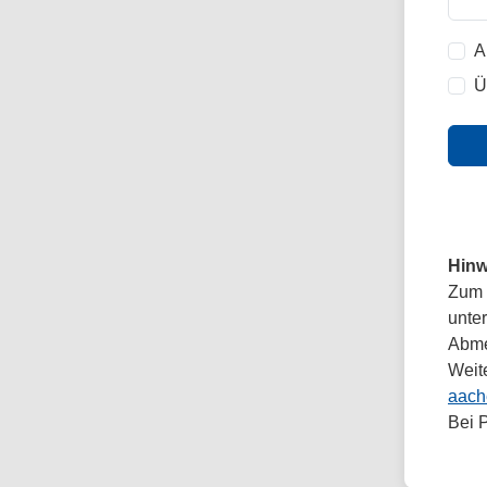
A
Ü
Hinw
Zum 
unte
Abmel
Weit
aach
Bei 