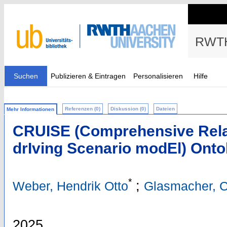
RWTH
Suchen
Publizieren & Eintragen
Personalisieren
Hilfe
Referenzen (0)
Diskussion (0)
Dateien
Mehr Informationen
CRUISE (Comprehensive Relat
drIving Scenario modEl) Onto
*
;
Weber, Hendrik Otto
Glasmacher, C
2025