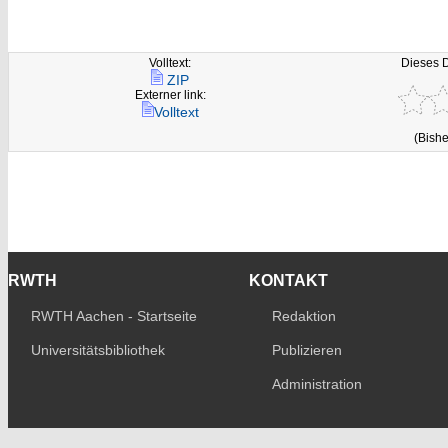
Volltext:
Dieses 
ZIP
Externer link:
Volltext
(Bishe
RWTH
KONTAKT
RWTH Aachen - Startseite
Redaktion
Universitätsbibliothek
Publizieren
Administration