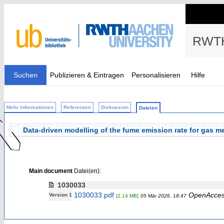
RWTH
Suchen
Publizieren & Eintragen
Personalisieren
Hilfe
Mehr Informationen
Referenzen
Diskussion
Dateien
Data-driven modelling of the fume emission rate for gas me
Main document
Datei(en):
1030033
1030033.pdf
OpenAcce
Version 1
[2.14 MB]
05 Mär 2026, 18:47