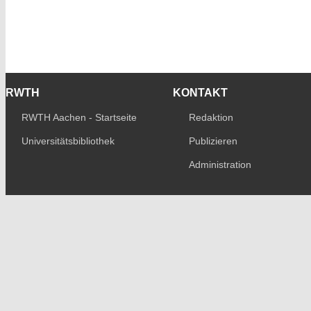
RWTH
KONTAKT
RWTH Aachen - Startseite
Redaktion
Universitätsbibliothek
Publizieren
Administration