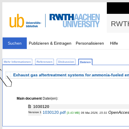
RWTH
Suchen
Publizieren & Eintragen
Personalisieren
Hilfe
Mehr Informationen
Referenzen
Diskussion
Dateien
Exhaust gas aftertreatment systems for ammonia-fueled e
Main document
Datei(en):
1030120
1030120.pdf
OpenAcces
Version 1
[3.43 MB]
06 Mai 2026, 15:31