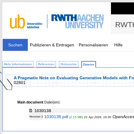
RWTH
Suchen
Publizieren & Eintragen
Personalisieren
Hilfe
Mehr Informationen
Referenzen
Diskussion
Dateien
A Pragmatic Note on Evaluating Generative Models with Fr
02801
Main document
Datei(en):
1030138
1030138.pdf
OpenAcces
Version 1
[2.15 MB]
21 Apr 2026, 16:30