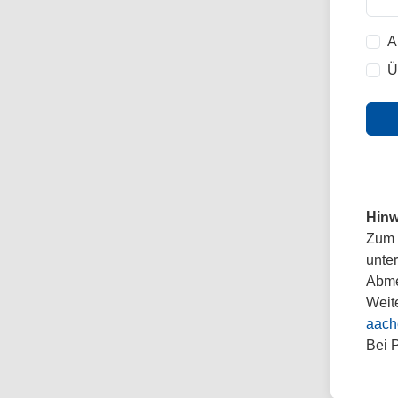
A
Ü
Hinw
Zum 
unte
Abmel
Weit
aach
Bei 