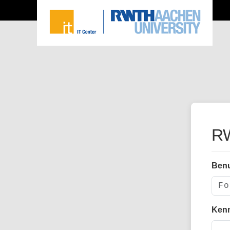
RW
Ben
Ken