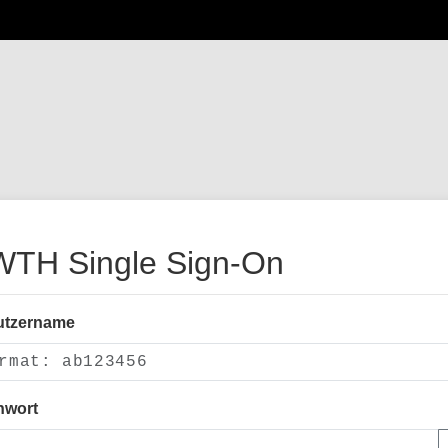
TH Single Sign-On
utzername
nwort