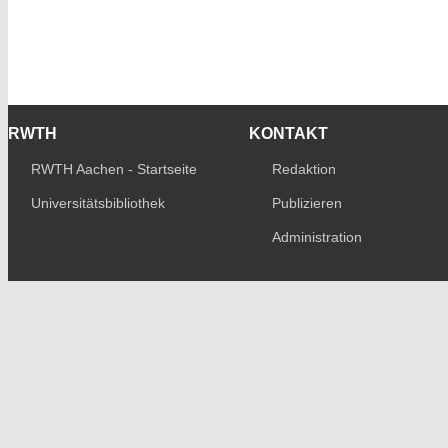
RWTH
KONTAKT
RWTH Aachen - Startseite
Redaktion
Universitätsbibliothek
Publizieren
Administration