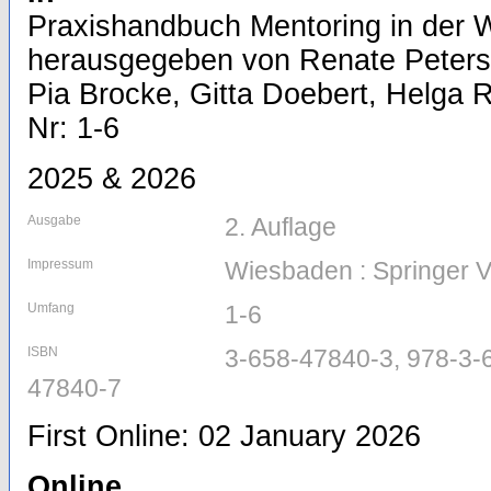
Praxishandbuch Mentoring in der W
herausgegeben von Renate Peters
Pia Brocke, Gitta Doebert, Helga R
Nr: 1-6
2025 & 2026
Ausgabe
2. Auflage
Impressum
Wiesbaden : Springer 
Umfang
1-6
ISBN
3-658-47840-3, 978-3-
47840-7
First Online: 02 January 2026
Online