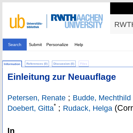
RWTH
Search
Submit
Personalize
Help
References (0)
Discussion (0)
Files
Information
Einleitung zur Neuauflage
;
Petersen, Renate
Budde, Mechthild
*
;
(Corr
Doebert, Gitta
Rudack, Helga
In