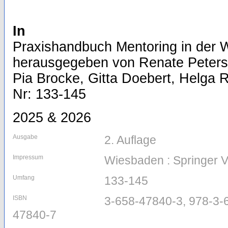
In
Praxishandbuch Mentoring in der W
herausgegeben von Renate Peters
Pia Brocke, Gitta Doebert, Helga R
Nr: 133-145
2025 & 2026
Ausgabe
2. Auflage
Impressum
Wiesbaden : Springer 
Umfang
133-145
ISBN
3-658-47840-3, 978-3-
47840-7