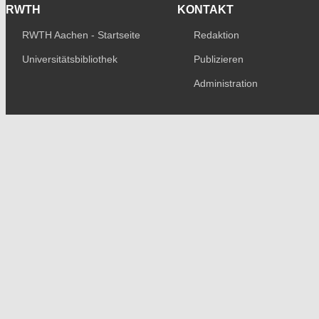
RWTH
KONTAKT
RWTH Aachen - Startseite
Redaktion
Universitätsbibliothek
Publizieren
Administration