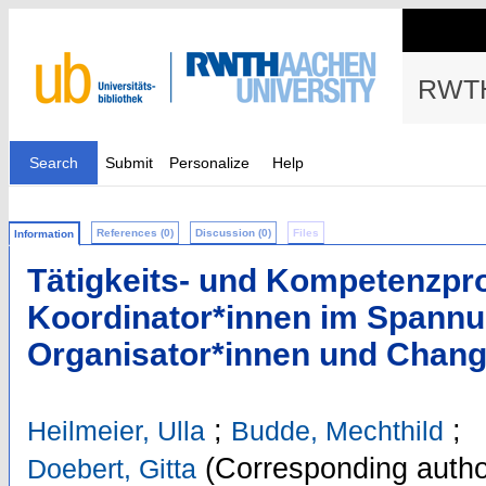
RWTH
Search
Submit
Personalize
Help
References (0)
Discussion (0)
Files
Information
Tätigkeits- und Kompetenzpro
Koordinator*innen im Spann
Organisator*innen und Chan
;
;
Heilmeier, Ulla
Budde, Mechthild
(Corresponding autho
Doebert, Gitta