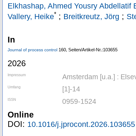
Elkhashap, Ahmed Yousry Abdellatif 
*
;
;
Vallery, Heike
Breitkreutz, Jörg
St
In
160,
Seiten/Artikel-Nr.:103655
Journal of process control
2026
Impressum
Amsterdam [u.a.] : Else
Umfang
[1]-14
ISSN
0959-1524
Online
DOI:
10.1016/j.jprocont.2026.103655