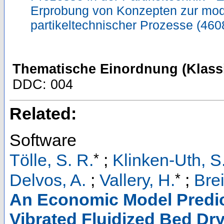
Erprobung von Konzepten zur mod
partikeltechnischer Prozesse (46
Thematische Einordnung (Klassi
DDC: 004
Related:
Software
*
Tölle, S. R.
;
Klinken-Uth, S
*
Delvos, A.
;
Vallery, H.
;
Brei
An Economic Model Predict
Vibrated Fluidized Bed Dr