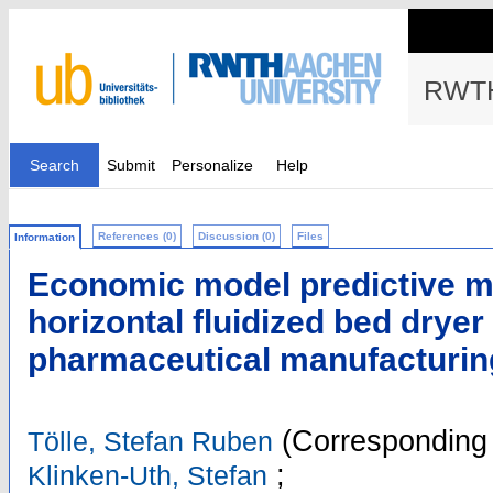
RWTH
Search
Submit
Personalize
Help
References (0)
Discussion (0)
Files
Information
Economic model predictive mo
horizontal fluidized bed dryer
pharmaceutical manufacturin
(Corresponding 
Tölle, Stefan Ruben
;
Klinken-Uth, Stefan