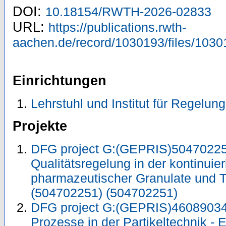
DOI:
10.18154/RWTH-2026-02833
URL:
https://publications.rwth-
aachen.de/record/1030193/files/1030
Einrichtungen
Lehrstuhl und Institut für Regelun
Projekte
DFG project G:(GEPRIS)504702251
Qualitätsregelung in der kontinuie
pharmazeutischer Granulate und 
(504702251) (504702251)
DFG project G:(GEPRIS)46089034
Prozesse in der Partikeltechnik - 