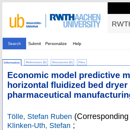
RWTH
Search
Submit
Personalize
Help
References (0)
Discussion (0)
Files
Information
Economic model predictive mo
horizontal fluidized bed dryer
pharmaceutical manufacturin
(Corresponding 
Tölle, Stefan Ruben
;
Klinken-Uth, Stefan