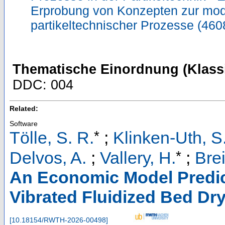
Erprobung von Konzepten zur mod
partikeltechnischer Prozesse (46
Thematische Einordnung (Klassi
DDC: 004
Related:
Software
*
Tölle, S. R.
;
Klinken-Uth, S
*
Delvos, A.
;
Vallery, H.
;
Brei
An Economic Model Predict
Vibrated Fluidized Bed Dr
[
10.18154/RWTH-2026-00498
]