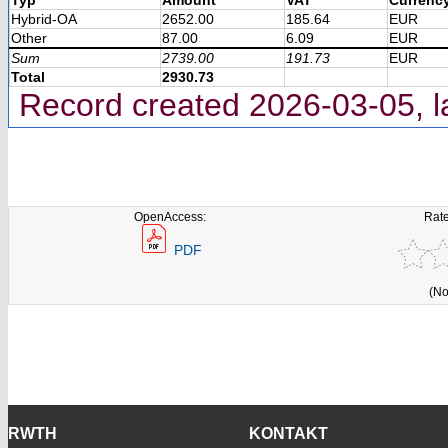
Hybrid-OA
2652.00
185.64
EUR
Other
87.00
6.09
EUR
Sum
2739.00
191.73
EUR
Total
2930.73
Record created 2026-03-05, l
OpenAccess:
Rate
PDF
(No
RWTH
KONTAKT