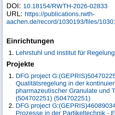
DOI:
10.18154/RWTH-2026-02833
URL:
https://publications.rwth-
aachen.de/record/1030193/files/1030
Einrichtungen
Lehrstuhl und Institut für Regelun
Projekte
DFG project G:(GEPRIS)504702251
Qualitätsregelung in der kontinuie
pharmazeutischer Granulate und 
(504702251) (504702251)
DFG project G:(GEPRIS)46089034
Prozesse in der Partikeltechnik - 