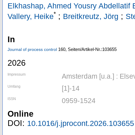
Elkhashap, Ahmed Yousry Abdellatif 
*
;
;
Vallery, Heike
Breitkreutz, Jörg
St
In
160,
Seiten/Artikel-Nr.:103655
Journal of process control
2026
Impressum
Amsterdam [u.a.] : Else
Umfang
[1]-14
ISSN
0959-1524
Online
DOI:
10.1016/j.jprocont.2026.103655