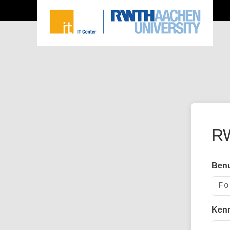
RW
Ben
Ken