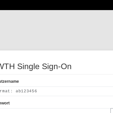
TH Single Sign-On
utzername
nwort