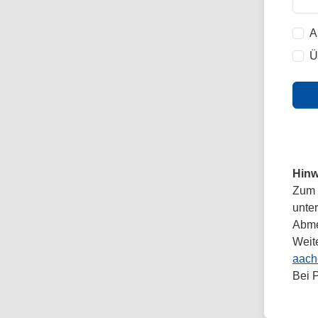
A
Ü
Hinw
Zum 
unte
Abmel
Weit
aach
Bei 