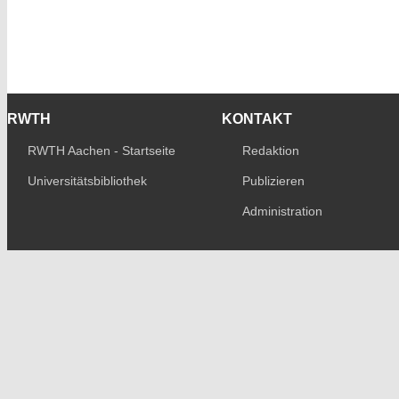
RWTH
KONTAKT
RWTH Aachen - Startseite
Redaktion
Universitätsbibliothek
Publizieren
Administration