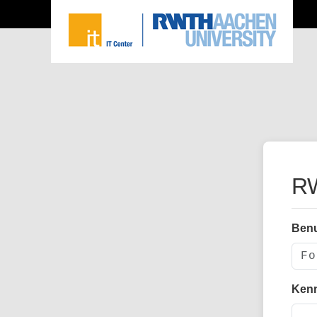
RW
Ben
Ken