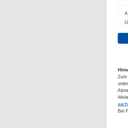
A
Ü
Hinw
Zum 
unte
Abmel
Weit
aach
Bei 