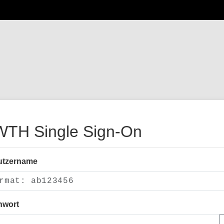
TH Single Sign-On
utzername
nwort