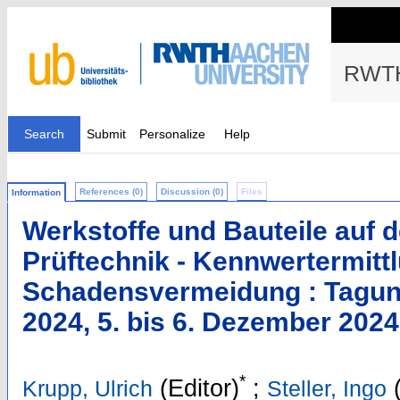
RWTH
Search
Submit
Personalize
Help
References (0)
Discussion (0)
Files
Information
Werkstoffe und Bauteile auf 
Prüftechnik - Kennwertermittl
Schadensvermeidung : Tagun
2024, 5. bis 6. Dezember 2024
*
(Editor)
;
(
Krupp, Ulrich
Steller, Ingo