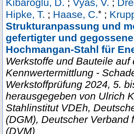
Kibaroglu, D.
;
Vyas, V.
;
Dre
*
Hipke, T.
;
Haase, C.
;
Krupp
Strukturanpassung und me
gefertigter und gegossener
Hochmangan-Stahl für En
Werkstoffe und Bauteile auf 
Kennwertermittlung - Schad
Werkstoffprüfung 2024, 5. bi
herausgegeben von Ulrich Kru
Stahlinstitut VDEh, Deutsch
(DGM), Deutscher Verband f
(DVM)