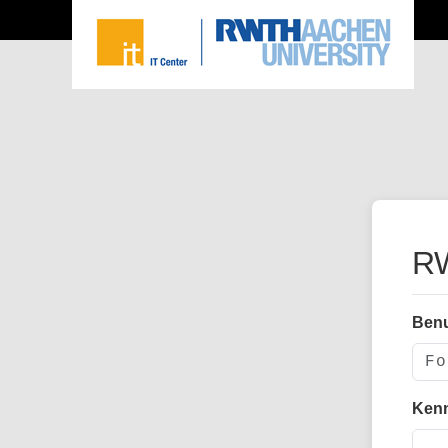
RW
Ben
Ken