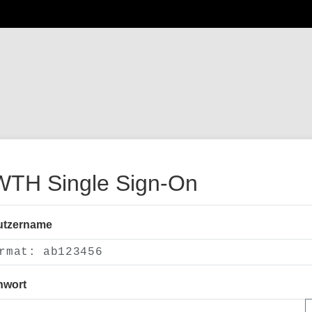
TH Single Sign-On
utzername
nwort