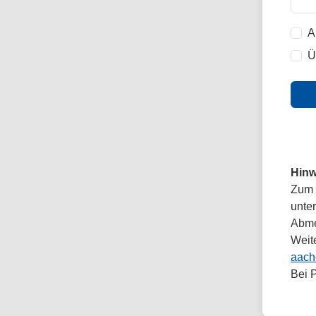
A
Ü
Hinw
Zum 
unte
Abmel
Weit
aach
Bei 