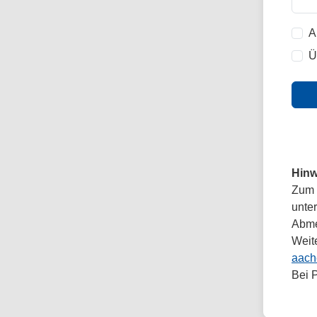
A
Ü
Hinw
Zum 
unte
Abmel
Weit
aach
Bei 