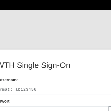
TH Single Sign-On
utzername
nwort