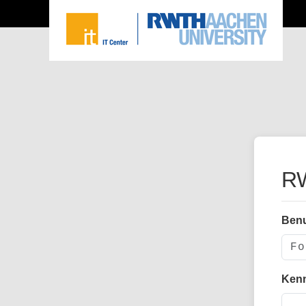
RW
Ben
Ken