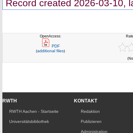
Record created 2026-03-10, l
OpenAccess:
Rate
PDF
additional files
(
)
(No
RWTH
KONTAKT
RWTH Aachen - Startseite
Redaktion
Universitätsbibliothek
Publizieren
Administration