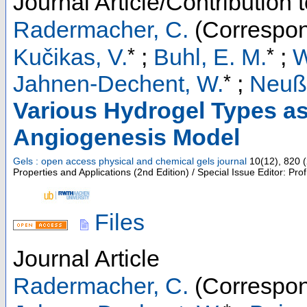
Journal Article/Contribution 
Radermacher, C.
(Correspon
*
*
Kučikas, V.
;
Buhl, E. M.
;
W
*
Jahnen-Dechent, W.
;
Neuß-
Various Hydrogel Types as 
Angiogenesis Model
Gels : open access physical and chemical gels journal
10
(
12
),
820
(
Properties and Applications (2nd Edition) / Special Issue Editor: Prof
Files
Journal Article
Radermacher, C.
(Correspon