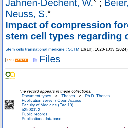
*
Jahnen-Dechent, W.
;
Beier,
*
Neuss, S.
Impact of compression fo
stem cell types regarding 
Stem cells translational medicine : SCTM
13
(
10
),
1028-1039
(
2024
)
Files
The record appears in these collections:
Document types
>
Theses
>
Ph.D. Theses
Publication server / Open Access
Faculty of Medicine (Fac.10)
528001\-2
Public records
Publications database