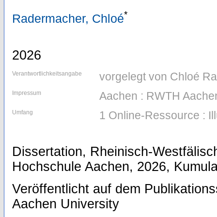
*
Radermacher, Chloé
2026
Verantwortlichkeitsangabe
vorgelegt von Chloé Ra
Impressum
Aachen : RWTH Aachen
Umfang
1 Online-Ressource : Il
Dissertation, Rheinisch-Westfälis
Hochschule Aachen, 2026, Kumulat
Veröffentlicht auf dem Publikatio
Aachen University