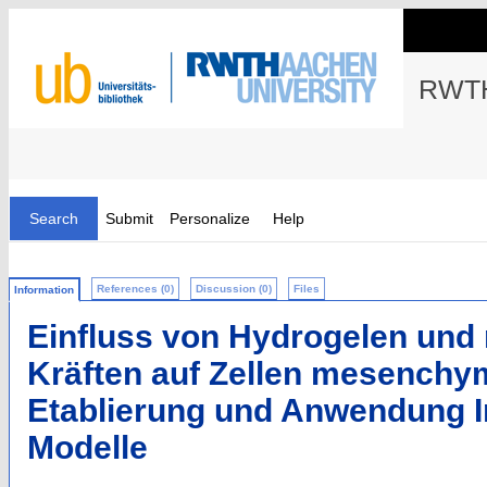
RWTH
Search
Submit
Personalize
Help
References (0)
Discussion (0)
Files
Information
Einfluss von Hydrogelen un
Kräften auf Zellen mesenchy
Etablierung und Anwendung In
Modelle