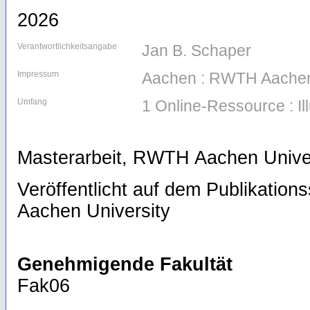
2026
Verantwortlichkeitsangabe
Jan B. Schaper
Impressum
Aachen : RWTH Aachen
Umfang
1 Online-Ressource : Il
Masterarbeit, RWTH Aachen Univer
Veröffentlicht auf dem Publikatio
Aachen University
Genehmigende Fakultät
Fak06