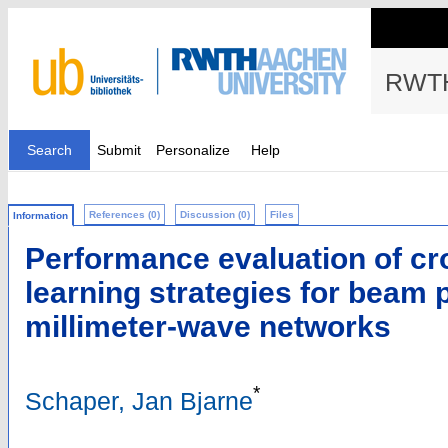
RWTH
Search
Submit
Personalize
Help
References (0)
Discussion (0)
Files
Information
Performance evaluation of c
learning strategies for beam p
millimeter-wave networks
*
Schaper, Jan Bjarne