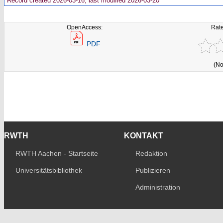
Record created 2026-03-16, last modified 2026-03-20
OpenAccess:
Rate
PDF
(No
RWTH
KONTAKT
RWTH Aachen - Startseite
Redaktion
Universitätsbibliothek
Publizieren
Administration