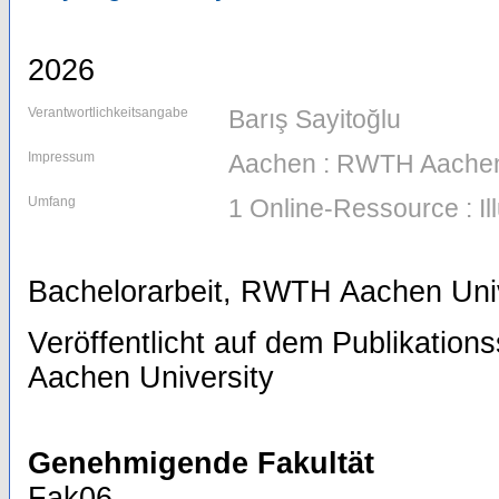
2026
Verantwortlichkeitsangabe
Barış Sayitoğlu
Impressum
Aachen : RWTH Aachen
Umfang
1 Online-Ressource : Il
Bachelorarbeit, RWTH Aachen Univ
Veröffentlicht auf dem Publikatio
Aachen University
Genehmigende Fakultät
Fak06