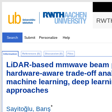
RWTH
Search
Submit
Personalize
Help
References (0)
Discussion (0)
Files
Information
LiDAR-based mmwave beam pr
hardware-aware trade-off anal
machine learning, deep learni
approaches
*
Sayitoğlu, Barış