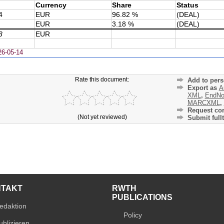
Currency
Share
Status
4
EUR
96.82 %
(DEAL)
EUR
3.18 %
(DEAL)
3
EUR
26-05-14
Rate this document:
Add to pers
Export as
A
XML
,
EndNo
MARCXML
,
Request cor
(Not yet reviewed)
Submit fullt
NTAKT
RWTH
PUBLICATIONS
edaktion
Policy
ublizieren