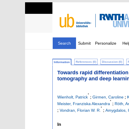
Search
Submit
Personalize
Hel
References (0)
Discussion (0)
Information
Towards rapid differentiation
tomography and deep learni
*
;
;
Wienholt, Patrick
Girmen, Caroline
K
*
;
Meister, Franziska Alexandra
Röth, An
*
;
;
Vondran, Florian W. R.
Amygdalos, 
In