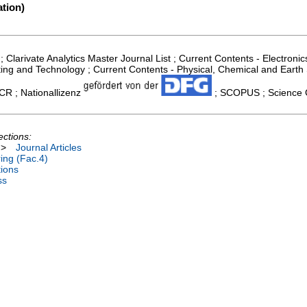
tion)
; Clarivate Analytics Master Journal List ; Current Contents - Electron
ing and Technology ; Current Contents - Physical, Chemical and Earth
JCR ; Nationallizenz
; SCOPUS ; Science C
ections:
>
Journal Articles
ing (Fac.4)
tions
ss