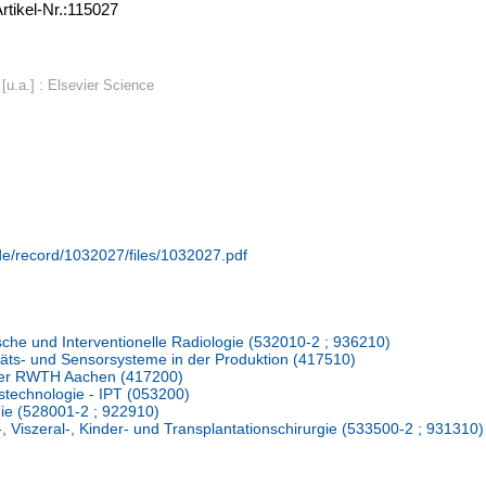
rtikel-Nr.:115027
u.a.] : Elsevier Science
.de/record/1032027/files/1032027.pdf
ische und Interventionelle Radiologie (532010-2 ; 936210)
itäts- und Sensorsysteme in der Produktion (417510)
er RWTH Aachen (417200)
nstechnologie - IPT (053200)
ogie (528001-2 ; 922910)
n-, Viszeral-, Kinder- und Transplantationschirurgie (533500-2 ; 931310)