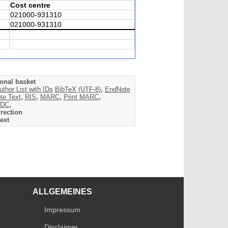
Cost centre
021000-931310
021000-931310
onal basket
uthor List with IDs
BibTeX (UTF-8)
,
EndNote
te Text
,
RIS
,
MARC
,
Print MARC
,
DC
,
rection
ext
ALLGEMEINES
Impressum
Disclaimer