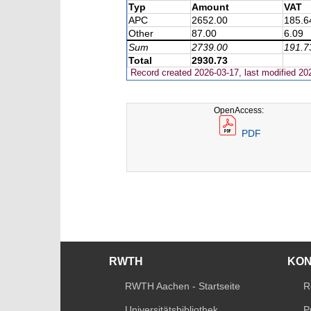
Typ
Amount
VAT
APC
2652.00
185.6
Other
87.00
6.09
Sum
2739.00
191.7
Total
2930.73
Record created 2026-03-17, last modified 20
OpenAccess:
PDF
RWTH
KO
RWTH Aachen - Startseite
R
Universitätsbibliothek
P