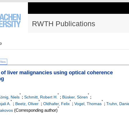
RWTH Publications
p
Files
 of liver malignancies using optical coherence
ng
*
*
*
;
;
;
önig, Niels
Schmitt, Robert H.
Büsker, Sören
*
*
*
*
;
;
;
;
jali A.
Beetz, Oliver
Oldhafer, Felix
Vogel, Thomas
Truhn, Danie
*
(Corresponding author)
Iakovos