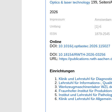
199,
Seiten/A
Optics & laser technology
2026
Impressum
Amsterdam [
Umfang
[1]-6
ISSN
1879-2545
Online
DOI:
10.1016/j.optlastec.2026.115027
DOI:
10.18154/RWTH-2026-03256
URL:
https://publications.rwth-aachen
Einrichtungen
Klinik und Lehrstuhl für Diagnost
Lehrstuhl für Informations-, Qual
Werkzeugmaschinenlabor WZL d
Fraunhofer-Institut für Produktio
Institut und Lehrstuhl für Pathol
Klinik und Lehrstuhl für Allgemei