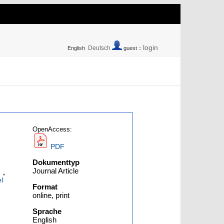
login
Deutsch
English
guest ::
OpenAccess:
PDF
Dokumenttyp
Journal Article
*
l
Format
online, print
Sprache
English