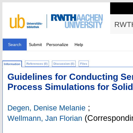
RWTH
Search
Submit
Personalize
Help
References (0)
Discussion (0)
Files
Information
Guidelines for Conducting Sen
Process Simulations for Soli
;
Degen, Denise Melanie
(Correspondin
Wellmann, Jan Florian