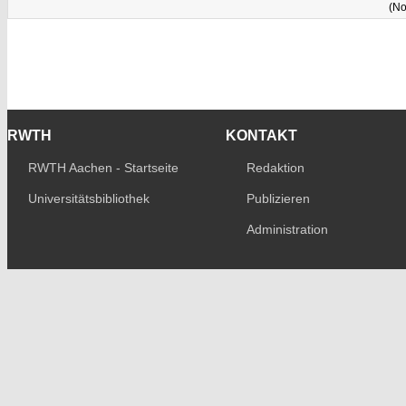
(No
RWTH
KONTAKT
RWTH Aachen - Startseite
Redaktion
Universitätsbibliothek
Publizieren
Administration