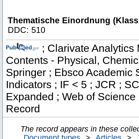
Thematische Einordnung (Klassi
DDC: 510
; Clarivate Analytics 
Contents - Physical, Chemi
Springer ; Ebsco Academic S
Indicators ; IF < 5 ; JCR ; 
Expanded ; Web of Science C
Record
The record appears in these collec
Document types
>
Articles
>