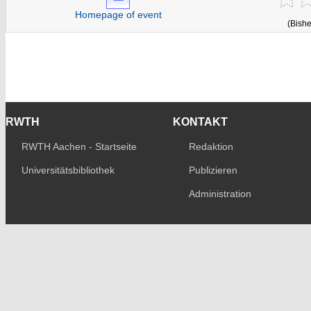
Homepage of event
(Bishe
RWTH
KONTAKT
RWTH Aachen - Startseite
Redaktion
Universitätsbibliothek
Publizieren
Administration