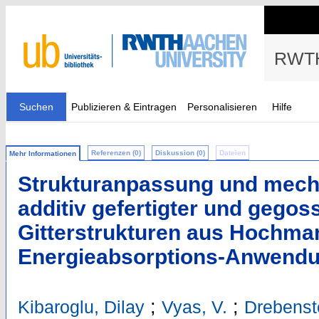
RWTH
Suchen
Publizieren & Eintragen
Personalisieren
Hilfe
Referenzen (0)
Diskussion (0)
Dateien
Mehr Informationen
Strukturanpassung und mech
additiv gefertigter und gegos
Gitterstrukturen aus Hochman
Energieabsorptions-Anwend
;
;
Kibaroglu, Dilay
Vyas, V.
Drebenst