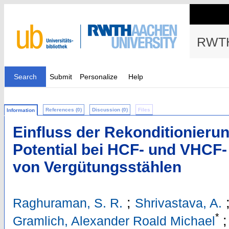
RWTH
Search
Submit
Personalize
Help
References (0)
Discussion (0)
Files
Information
Einfluss der Rekonditionieru
Potential bei HCF- und VHCF
von Vergütungsstählen
;
Raghuraman, S. R.
Shrivastava, A.
*
Gramlich, Alexander Roald Michael