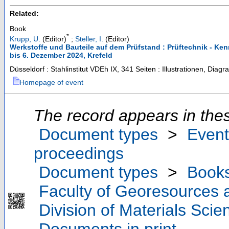
Related:
Book
*
Krupp, U.
(Editor)
;
Steller, I.
(Editor)
Werkstoffe und Bauteile auf dem Prüfstand : Prüftechnik - Ke
bis 6. Dezember 2024, Krefeld
Düsseldorf : Stahlinstitut VDEh
IX, 341 Seiten : Illustrationen, Dia
Homepage of event
The record appears in thes
Document types
>
Event
proceedings
Document types
>
Book
Faculty of Georesources a
Division of Materials Sci
Documents in print