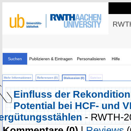
RWTH
Suchen
Publizieren & Eintragen
Personalisieren
Hilfe
Mehr Informationen
Referenzen (0)
Dateien
Diskussion (0)
Einfluss der Rekonditio
Potential bei HCF- und
ergütungsstählen
- RWTH-2
Kommentare (0)
|
Reviews
(