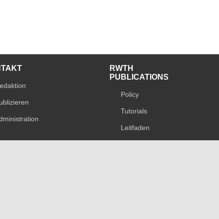
NTAKT
RWTH
PUBLICATIONS
edaktion
Policy
ublizieren
Tutorials
dministration
Leitfaden