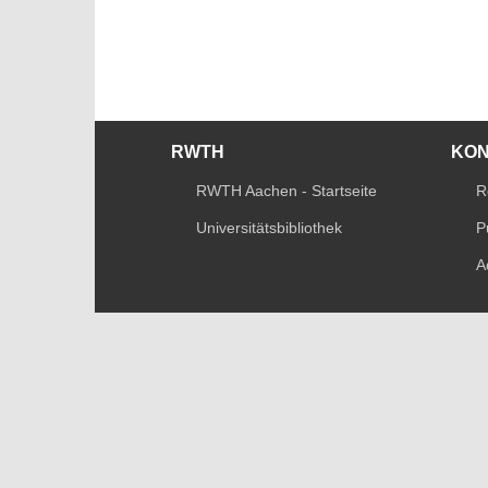
RWTH
KO
RWTH Aachen - Startseite
R
Universitätsbibliothek
P
A