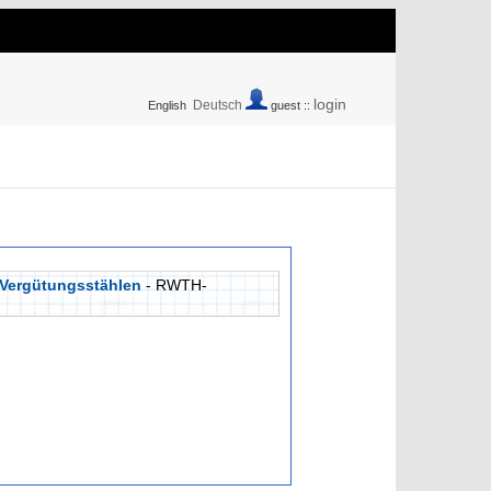
login
Deutsch
English
guest ::
 Vergütungsstählen
- RWTH-