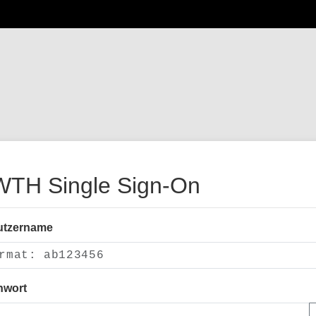
TH Single Sign-On
utzername
nwort