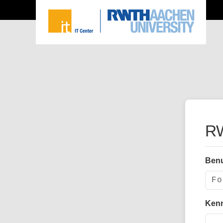
RW
Ben
Ken