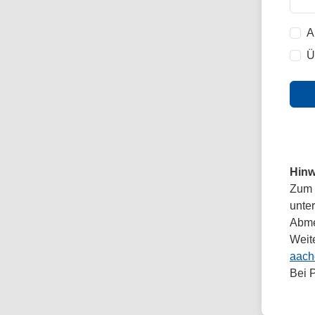
A
Ü
Hinw
Zum 
unte
Abmel
Weit
aach
Bei 