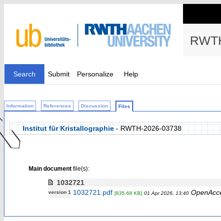
RWTH
Search
Submit
Personalize
Help
Information
References
Discussion
Files
Institut für Kristallographie
- RWTH-2026-03738
Main document
file(s):
1032721
1032721.pdf
OpenAcc
version 1
[835.68 KB]
01 Apr 2026, 13:40