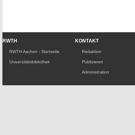
RWTH
KONTAKT
RWTH Aachen - Startseite
Redaktion
Universitätsbibliothek
Publizieren
Administration