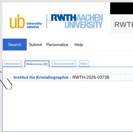
RWTH
Search
Submit
Personalize
Help
Information
Discussion (0)
Files
References (0)
Institut für Kristallographie
- RWTH-2026-03738