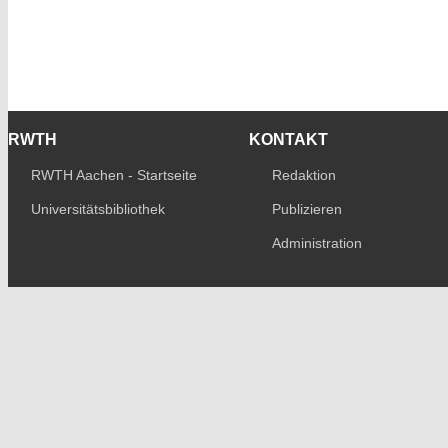
RWTH
KONTAKT
RWTH Aachen - Startseite
Redaktion
Universitätsbibliothek
Publizieren
Administration