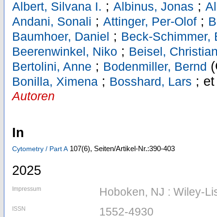
;
;
Albert, Silvana I.
Albinus, Jonas
Al
;
;
Andani, Sonali
Attinger, Per-Olof
B
;
Baumhoer, Daniel
Beck-Schimmer, 
;
Beerenwinkel, Niko
Beisel, Christia
;
(
Bertolini, Anne
Bodenmiller, Bernd
;
;
et
Bonilla, Ximena
Bosshard, Lars
Autoren
In
107
(6)
,
Seiten/Artikel-Nr.:390-403
Cytometry / Part A
2025
Impressum
Hoboken, NJ : Wiley-Li
ISSN
1552-4930