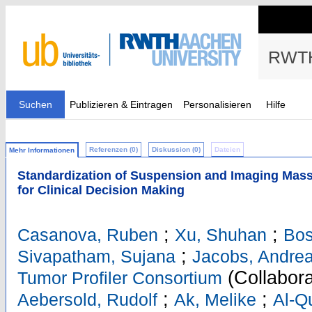
RWTH
Suchen
Publizieren & Eintragen
Personalisieren
Hilfe
Referenzen (0)
Diskussion (0)
Dateien
Mehr Informationen
Standardization of Suspension and Imaging Mass
for Clinical Decision Making
;
;
Casanova, Ruben
Xu, Shuhan
Bos
;
Sivapatham, Sujana
Jacobs, Andre
(Collabora
Tumor Profiler Consortium
;
;
Aebersold, Rudolf
Ak, Melike
Al-Q